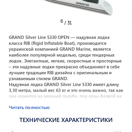
6
/ 31
GRAND Silver Line S330 OPEN — надувная лодка
класса RIB (Rigid Inflatable Boat), производится
украинской компанией GRAND Marine, является
наиболее популярной моделью, среди тендерных
лодок. Элегантные, легкие, скоростные и просторные
– эти надувные лодки прекрасно объединяют в себе
лучшие традиции RIB дизайна с оригинальным и
узнаваемым стилем GRAND.
Надувная лодка GRAND Silver Line S330 имеет длину
3,30 метра, малый вес 63 кг и это очень важно, так как
она хранится на верхней палубе, под кран-балкой на
плавательной платформе или в эллинге яхты, где вес
Читать полностью
имеет не последнее значение. Оснащается
румпельным подвесным лодочным мотором
ТЕХНИЧЕСКИЕ ХАРАКТЕРИСТИКИ
максимальной мощностью до 25 лошадиных сил, что
дает возможность решать разные задачи. Лодка
способна вместить до 4 человек, что делает его