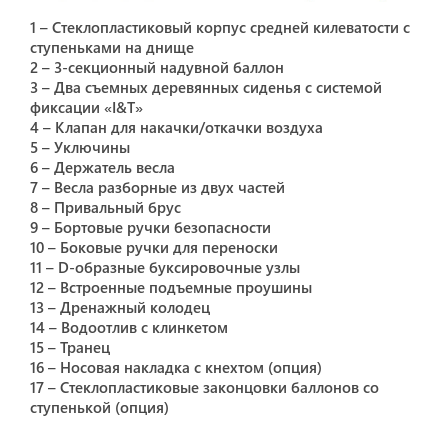
на яхте под прямыми солнечными лучами и не
охлаждается водой.
1 – Стеклопластиковый корпус средней килеватости с
РИБ лодка ГРАНД S330 версии OPEN идеальный
ступеньками на днище
тендер, тузик на парусной или моторной яхте.
2 – 3-секционный надувной баллон
Используются для перевозки экипажа и пассажиров
3 – Два съемных деревянных сиденья с системой
с яхты до берега или другой якорной точки и
фиксации «I&T»
обратно, также может использоваться для доставки
4 – Клапан для накачки/откачки воздуха
продуктов питания, снаряжения и других грузов.
5 – Уключины
Лодка GRAND S330 подарит Вам не забываемые
6 – Держатель весла
моменты в ваших путешествиях, исследуя не
7 – Весла разборные из двух частей
глубокие заливы, бухты, острова, куда Вы не сможете
8 – Привальный брус
подойти на яхте из-за осадки; подойдет для рыбалки
9 – Бортовые ручки безопасности
или дайвинга.
10 – Боковые ручки для переноски
11 – D-образные буксировочные узлы
12 – Встроенные подъемные проушины
13 – Дренажный колодец
14 – Водоотлив с клинкетом
15 – Транец
16 – Носовая накладка с кнехтом (опция)
17 – Стеклопластиковые законцовки баллонов со
ступенькой (опция)