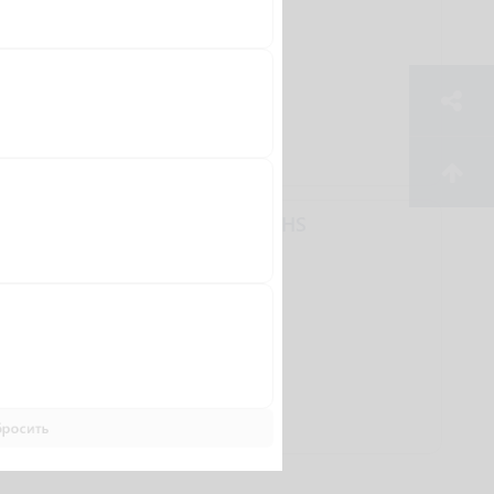
189 000 ₴
YAMAHA F20GMHS
бросить
191 625 ₴