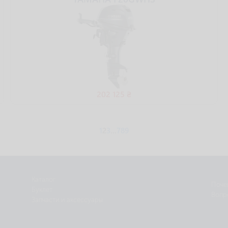
202 125 ₴
1
2
3
…
7
8
9
Каталог
Поче
Буклет
Вопр
Запчасти и аксессуары