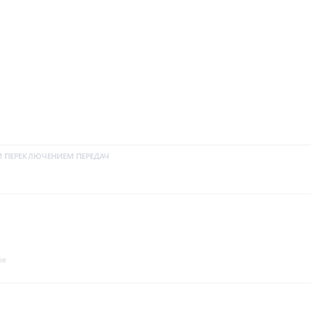
YAMAHA F15CMHL
И ПЕРЕКЛЮЧЕНИЕМ ПЕРЕДАЧ
162 750 ₴
ое
YAMAHA F15CES