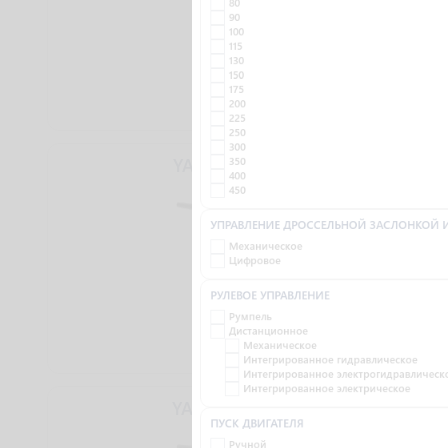
80
90
100
115
130
150
175
200
225
250
300
YAMAHA F15CMHS
350
400
450
УПРАВЛЕНИЕ ДРОССЕЛЬНОЙ ЗАСЛОНКОЙ 
Механическое
Цифровое
РУЛЕВОЕ УПРАВЛЕНИЕ
Румпель
Дистанционное
Механическое
162 750 ₴
Интегрированное гидравлическое
Интегрированное электрогидравлическ
Интегрированное электрическое
YAMAHA F15CEHPL
ПУСК ДВИГАТЕЛЯ
Ручной