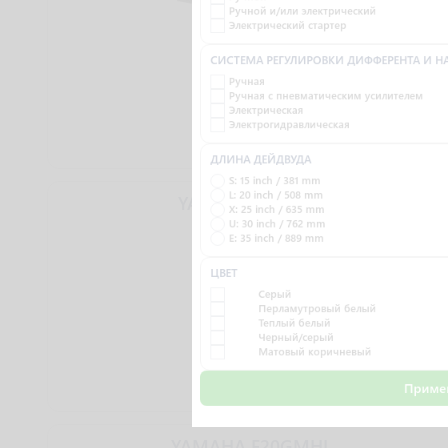
Ручной и/или электрический
Электрический стартер
СИСТЕМА РЕГУЛИРОВКИ ДИФФЕРЕНТА И 
Ручная
Ручная с пневматическим усилителем
Электрическая
Электрогидравлическая
202 125 ₴
ДЛИНА ДЕЙДВУДА
S: 15 inch / 381 mm
L: 20 inch / 508 mm
YAMAHA F15CEPS
X: 25 inch / 635 mm
U: 30 inch / 762 mm
E: 35 inch / 889 mm
ЦВЕТ
Серый
Перламутровый белый
Теплый белый
Черный/серый
Матовый коричневый
Приме
210 000 ₴
YAMAHA F20GMHL