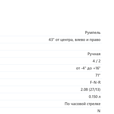
Румпель
43° от центра, влево и право
Ручная
4 / 2
от -4° до +16°
71°
F-N-R
2.08 (27/13)
0.150 л
По часовой стрелке
N