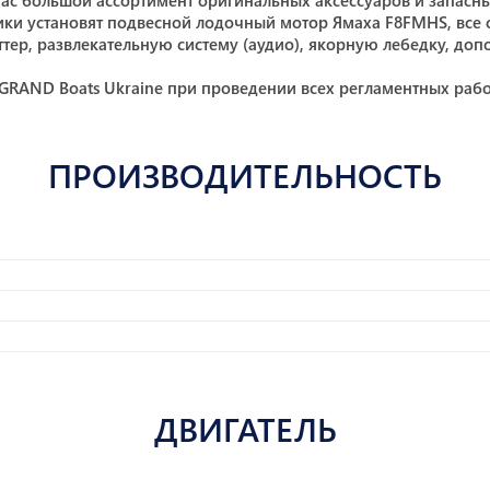
ас большой ассортимент оригинальных аксессуаров и запасных
ки установят подвесной лодочный мотор Ямаха F8FMHS, все 
ер, развлекательную систему (аудио), якорную лебедку, допо
от GRAND Boats Ukraine при проведении всех регламентных раб
ПРОИЗВОДИТЕЛЬНОСТЬ
ДВИГАТЕЛЬ