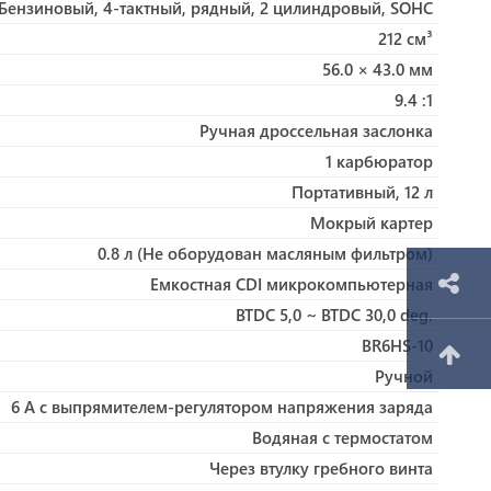
Бензиновый, 4-тактный, рядный, 2 цилиндровый, SOHC
212 см³
56.0 × 43.0 мм
9.4 :1
Ручная дроссельная заслонка
1 карбюратор
Портативный, 12 л
Мокрый картер
0.8 л (Не оборудован масляным фильтром)
Емкостная CDI микрокомпьютерная
BTDC 5,0 ~ BTDC 30,0 deg.
BR6HS-10
Ручной
6 A с выпрямителем-регулятором напряжения заряда
Водяная с термостатом
Через втулку гребного винта