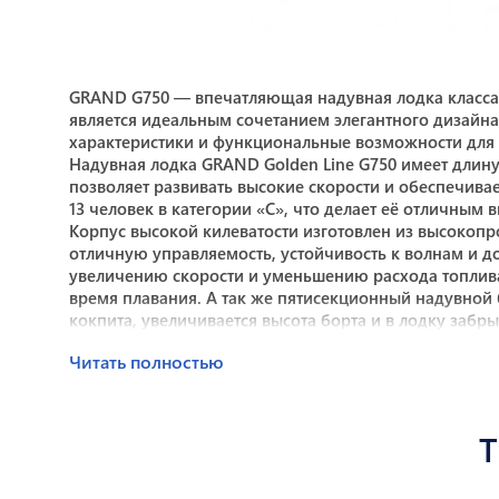
GRAND G750 — впечатляющая надувная лодка класса RI
является идеальным сочетанием элегантного дизайн
характеристики и функциональные возможности для
Надувная лодка GRAND Golden Line G750 имеет длин
позволяет развивать высокие скорости и обеспечива
13 человек в категории «C», что делает её отличны
Корпус высокой килеватости изготовлен из высокопр
отличную управляемость, устойчивость к волнам и д
увеличению скорости и уменьшению расхода топлива
время плавания. А так же пятисекционный надувной 
кокпита, увеличивается высота борта и в лодку забр
GRAND G750 это РИБ лодка с вместительными носовы
Читать полностью
образным кормовым диваном/рундуком. На приборной
многофункциональных дисплея до 12 дюймов скрытог
сиденья управлять стоя. Позади в пассажирской стойк
Опционально в кормовой зоне может устанавливатьс
Silvertex устойчивой к воздействию ультрафиолета и 
В стандартное оборудование входит носовая накладка
достигается идеальная развесовка лодки; подстака