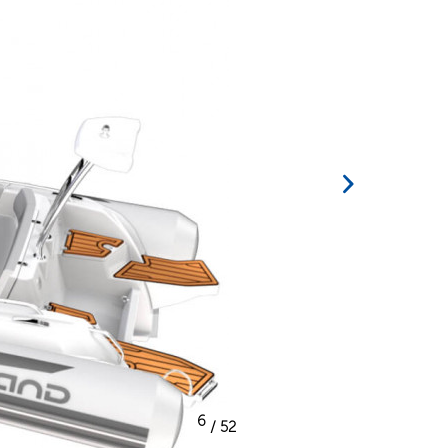
6
/ 52