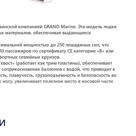
украинской компанией GRAND Marine. Эта модель лодки
ных материалов, обеспечивая выдающиеся
симальной мощностью до 250 лошадиных сил, что
10 пассажиров по сертификату CE категории «B» или
мфортных семейных круизов.
вост» (работает как трим пластины), обеспечивает
т соприкосновение баллонов с водой, что приводит к
ь, плавучесть, грузоподъемность и безопасность во
носу, увеличивает полезное место в носовой части
ой располагается мини-каюта и интегрированным U-
игационное оборудование, т.е. два
авлять лодкой сидя или опершись на подъемные
 смесителем и холодильником на 62 л. (опция).
ньями с мягкими подушками из морской ткани
И
ой в центральной части лодки, благодаря чему
дъемные проушины. Также предлагается богатый