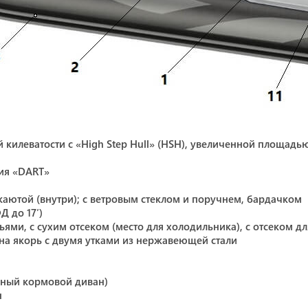
й килеватости с «High Step Hull» (HSH), увеличенной площад
ия «DART»
каютой (внутри); с ветровым стеклом и поручнем, бардачком
 до 17′)
ьями, с сухим отсеком (место для холодильника), с отсеком д
 на якорь с двумя утками из нержавеющей стали
зный кормовой диван)
н