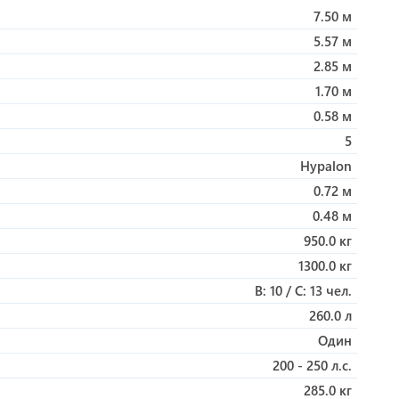
7.50 м
п для защиты от солнца, обеспечивающий
5.57 м
урсий, чартерных путешествий, водных видов спорта
2.85 м
безопасность, надежность и комфорт на воде.
ями, GRAND Golden Line G750 обеспечивает
1.70 м
0.58 м
5
Hypalon
0.72 м
0.48 м
950.0 кг
1300.0 кг
B: 10 / C: 13 чел.
260.0 л
Один
200 - 250 л.с.
285.0 кг