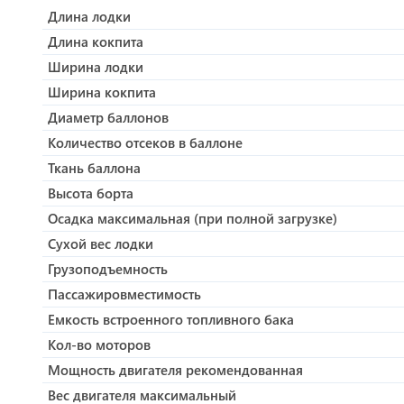
Длина лодки
выбор заводских опций и широкий ассортимент допо
максимальный комфорт во время плавания.
Длина кокпита
РИБ лодка ГРАНД G750 серии Golden Line идеально п
Ширина лодки
и рыбалки. Эта лодка предназначена как для професс
Независимо от того, вы ищете спокойный круиз с се
Ширина кокпита
незабываемый и безопасный отдых на воде.
Диаметр баллонов
Количество отсеков в баллоне
Ткань баллона
Высота борта
Осадка максимальная (при полной загрузке)
Сухой вес лодки
Грузоподъемность
Пассажировместимость
Емкость встроенного топливного бака
Кол-во моторов
Мощность двигателя рекомендованная
Вес двигателя максимальный