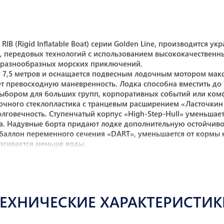
B (Rigid Inflatable Boat) серии Golden Line, производится 
а, передовых технологий c использованием высококачествен
 разнообразных морских приключений.
у 7,5 метров и оснащается подвесным лодочным мотором мак
ет превосходную маневренность. Лодка способна вместить до 
м выбором для больших групп, корпоративных событий или ко
очного стеклопластика с транцевым расширением «Ласточкин х
олговечность. Ступенчатый корпус «High-Step-Hull» уменьшае
. Надувные борта придают лодке дополнительную остойчивост
баллон переменного сечения «DART», уменьшается от кормы к 
ызгивается меньше воды.
ми рундуками, центральной рулевой консолью, внутри котор
 панели рулевой консоли может разместиться передовое нав
о монтажа. Двухместная пассажирская стойка позволяет упр
е, располагается отсек для кухонного инвентаря: раковина со
я стол с подстаканниками. Лодка оснащена роскошными сиде
ТЕХНИЧЕСКИЕ ХАРАКТЕРИСТИК
воды.
; встроенная топливная система (200 л) размещена под палуб
нники из нержавеющей стали; встроенные буксировочные и по