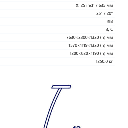
X: 25 inch / 635 мм
25° / 20°
RIB
B, C
7630×2300×1320 (h) мм
1570×1119×1320 (h) мм
1200×820×1190 (h) мм
1250.0 кг