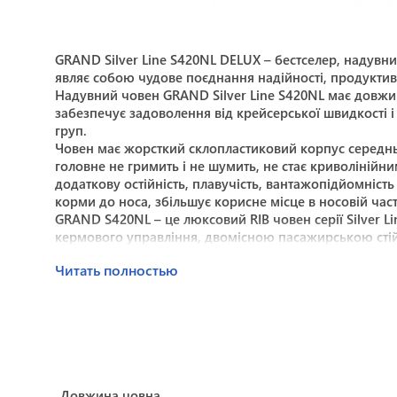
GRAND Silver Line S420NL DELUX – бестселер, надувни
являє собою чудове поєднання надійності, продуктивн
Надувний човен GRAND Silver Line S420NL має довжи
забезпечує задоволення від крейсерської швидкості і
груп.
Човен має жорсткий склопластиковий корпус середньої 
головне не гримить і не шумить, не стає криволінійним
додаткову остійність, плавучість, вантажопідйомніст
корми до носа, збільшує корисне місце в носовій част
GRAND S420NL – це люксовий RIB човен серії Silver 
кермового управління, двомісною пасажирською стій
подушками з морської тканини Silvertex, стійкої до 
Читать полностью
(якір, якірна або швартувальна мотузки тощо) і два с
поверхнею переходить у великий і глибокий рецес для
човна розташований гофрований шланг для прихованог
буксирувальними вузлами, що дає змогу буксирувати 
підйому човна кран-балкою. Пропонується великий виб
обладнання, наприклад: носова накладка з роульсом 
склопластикові закінцівки зі сходинками, що працюют
Довжина човна
купання; м’яке протиковзке покриття SeaDeck додає к