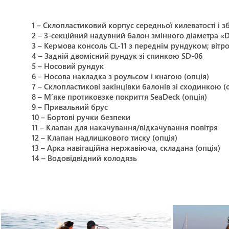
1 – Склопластиковий корпус середньої килеватості і 
2 – 3-секційний надувний балон змінного діаметра «
3 – Кермова консоль CL-11 з переднім рундуком; віт
4 – Задній двомісний рундук зі спинкою SD-06
5 – Носовий рундук
6 – Носова накладка з роульсом і кнагою (опція)
7 – Склопластикові закінцівки балонів зі сходинкою (
8 – М’яке протиковзке покриття SeaDeck (опція)
9 – Привальний брус
10 – Бортові ручки безпеки
11 – Клапан для накачування/відкачування повітря
12 – Клапан надлишкового тиску (опція)
13 – Арка навігаційна нержавіюча, складана (опція)
14 – Водовідвідний колодязь