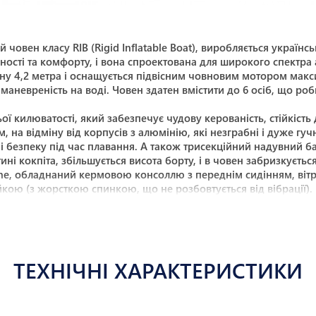
й човен класу RIB (Rigid Inflatable Boat), виробляється укра
ості та комфорту, і вона спроектована для широкого спектра 
ну 4,2 метра і оснащується підвісним човновим мотором макс
 маневреність на воді. Човен здатен вмістити до 6 осіб, що р
килюватості, який забезпечує чудову керованість, стійкість до
, на відміну від корпусів з алюмінію, які незграбні і дуже гуч
ь і безпеку під час плавання. А також трисекційний надувний 
ині кокпіта, збільшується висота борту, і в човен забризкуєть
Line, обладнаний кермовою консоллю з переднім сидінням, ві
кою (з жорсткою спинкою, що не розбовтується від вібрації)
впливу ультрафіолету і води. Під сидіннями розташовані містк
ухих відсіки в рульовій і пасажирській консолі. Кокпіт човна 
 збору води і подальшого видалення її через систему водовід
о монтажу комунікацій, що дає можливість мати «чисту палуб
лижників, вейкбордистів або водні атракціони. Так само в с
ТЕХНІЧНІ ХАРАКТЕРИСТИКИ
ір колірних рішень у розділі «інтер’єр та екстер’єр». Широк
для легкого і швидкого встановлення на якір і швартування; н
ь як трімпластини, тобто запобігають «свічці» під час старту 
омфорту; складна навігаційна арка додає човну безпеку і фун