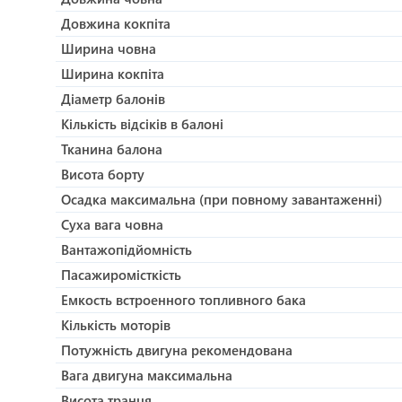
спінінготримачі BORIKA або інші аксесуари; клапан над
Довжина кокпіта
сонця, що забезпечує максимальний комфорт на воді
Ширина човна
РИБ човен ГРАНД S420NL версії DELUXE підходить для 
водних видів спорту, як-от вейкбординг, дайвінг або 
Ширина кокпіта
для професіоналів. Човен легко буксирувати за авт
Діаметр балонів
в собі якість, стиль і видатні характеристики, робл
Кількість відсіків в балоні
Тканина балона
Висота борту
Осадка максимальна (при повному завантаженні)
Суха вага човна
Вантажопідйомність
Пасажиромісткість
Емкость встроенного топливного бака
Кількість моторів
Потужність двигуна рекомендована
Вага двигуна максимальна
Висота транця