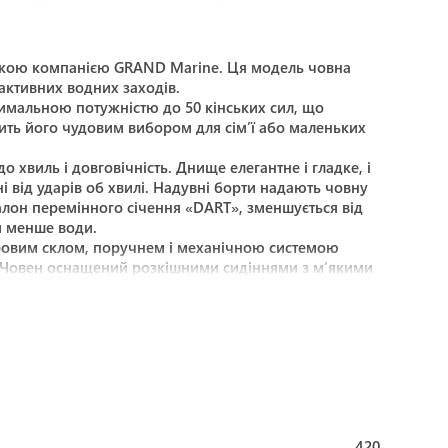
їнською компанією GRAND Marine. Ця модель човна
активних водних заходів.
имальною потужністю до 50 кінських сил, що
обить його чудовим вибором для сім’ї або маленьких
 хвиль і довговічність. Днище елегантне і гладке, і
ні від ударів об хвилі. Надувні борти надають човну
балон перемінного січення «DART», зменшується від
ся менше води.
тровим склом, поручнем і механічною системою
. Човен оснащений розкішними сидіннями з м’якими
і рундуки: носовий мокрий для суднового інвентарю
просторий і рівний по всій площі, з антиковзаючою
ливу (зливний клапан односторонньої дії). У трюмі
у» від тросів і кабелів. Транець човна посилений з
тандартне обладнання входить підйомні вушка для
ий асортимент заводських опцій і додаткового
осовий сандек для прийняття сонячних ванн;
або вони можуть полегшити вихід з води після
420
кціональність, на неї можна закріпити