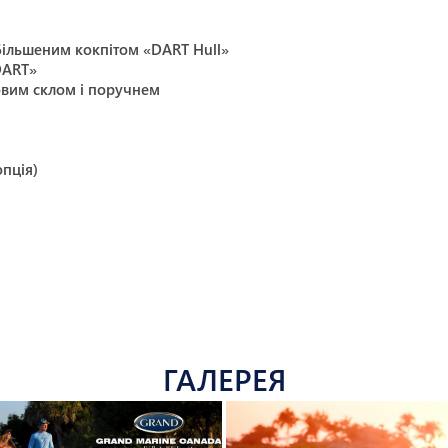
збільшеним кокпітом «DART Hull»
DART»
ровим склом і поручнем
опція)
ГАЛЕРЕЯ