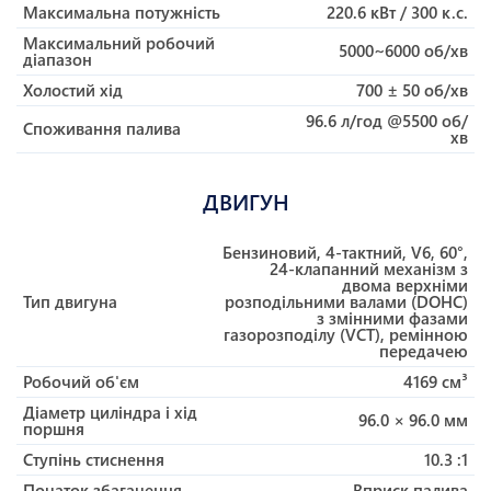
Максимальна потужність
220.6 кВт / 300 к.с.
Максимальний робочий
5000~6000 об/хв
діапазон
Холостий хід
700 ± 50 об/хв
96.6 л/год @5500 об/
Споживання палива
хв
ДВИГУН
Бензиновий, 4-тактний, V6, 60°,
24-клапанний механізм з
двома верхніми
Тип двигуна
розподільними валами (DOHC)
з змінними фазами
газорозподілу (VCT), ремінною
передачею
Робочий об'єм
4169 см³
Діаметр циліндра і хід
96.0 × 96.0 мм
поршня
Ступінь стиснення
10.3 :1
Початок збагачення
Вприск палива