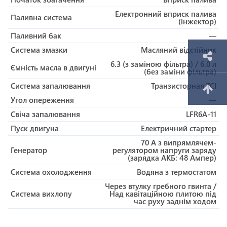
Електронний вприск палива
Паливна система
(інжектор)
Паливний бак
—
Система змазки
Масляний відстійник
6.3 (з заміною фільтра) / 6.0 л
Ємність масла в двигуні
(без заміни фільтра)
Система запалювання
Транзисторная TCI
Угол опереження
—
Свіча запалювання
LFR6A-11
Пуск двигуна
Електричний стартер
70 A з випрямлячем-
Генератор
регулятором напруги заряду
(зарядка АКБ: 48 Ампер)
Система охолодження
Водяна з термостатом
Через втулку гребного гвинта /
Система вихлопу
Над кавітаційною плитою під
час руху заднім ходом