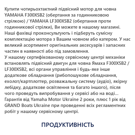
Купити чотирьохтактний підвісний мотор для човна
YAMAHA F300XSB2 (обертання за годинниковою
стрілкою) / YAMAHA LF300XSB2 (обертання проти
годинникової стрілки), Ви можете в нашому магазині.
Наші фахівці проконсультують і підберуть сумісну
комплектацію мотора з Вашим човном або катером. У нас
великий асортимент оригінальних аксесуарів і запасних
частин в наявності або під замовлення.
У нашому сертифікованому сервісному центрі механіки
встановлять підвісний двигун для човна Ямаха F300XSB2 /
LF300XSB2, всі органи управління і будь-яке інше
додаткове обладнання (рибопошукове обладнання,
ехолот/картплоттер, розважальну систему (аудіо), якірну
лебідку, додаткове освітлення та багато іншого), після
чого проведуть випробування у сервісі або на воді…
Гарантія від Yamaha Motor Ukraine 2 роки, плюс 1 рік від
GRAND Boats Ukraine при проведенні всіх регламентних
робіт у нашому сервісному центрі.
ПРОДУКТИВНІСТЬ