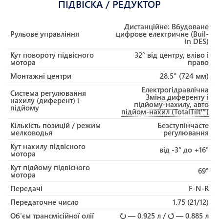
ПІДВІСКА / РЕДУКТОР
Дистанційне: Вбудоване
Рульове управління
цифрове електричне (Buil-
in DES)
Кут повороту підвісного
32° від центру, вліво і
мотора
право
Монтажні центри
28.5" (724 мм)
Електрогідравлічна
Система регулювання
Зміна диференту і
нахилу (диферент) і
підйому-нахилу, авто
підйому
підйом-нахил (TotalTilt™)
Кількість позицій / режим
Безступінчасте
мелководья
регулювання
Кут нахилу підвісного
від -3° до +16°
мотора
Кут підйому підвісного
69°
мотора
Передачі
F-N-R
Передаточне число
1.75 (21/12)
Об'єм трансмісійної олії
⭮ — 0.925 л / ⭯ — 0.885 л