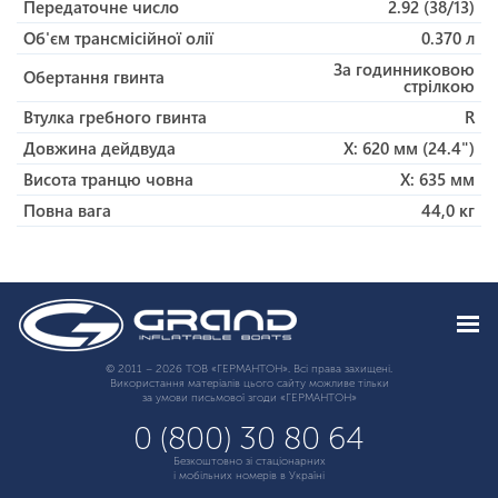
Передаточне число
2.92 (38/13)
Об'єм трансмісійної олії
0.370 л
За годинниковою
Обертання гвинта
стрілкою
Втулка гребного гвинта
R
Довжина дейдвуда
X: 620 мм (24.4")
Висота транцю човна
X: 635 мм
Повна вага
44,0 кг
© 2011 – 2026 ТОВ «ГЕРМАНТОН». Всі права захищені.
Використання матеріалів цього сайту можливе тільки
за умови письмової згоди «ГЕРМАНТОН»
0 (800) 30 80 64
Безкоштовно зі стаціонарних
і мобільних номерів в Україні