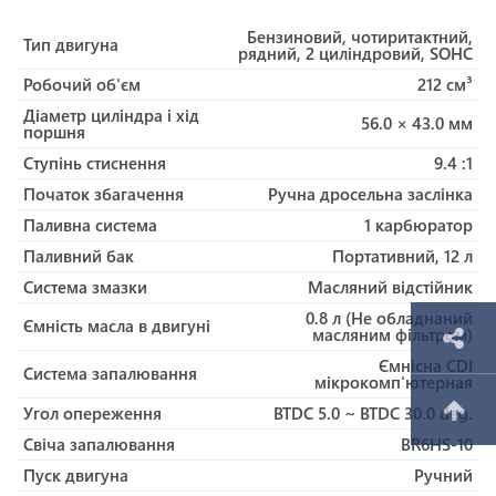
Бензиновий, чотиритактний,
Тип двигуна
рядний, 2 циліндровий, SOHC
Робочий об'єм
212 см³
Діаметр циліндра і хід
56.0 × 43.0 мм
поршня
Ступінь стиснення
9.4 :1
Початок збагачення
Ручна дросельна заслінка
Паливна система
1 карбюратор
Паливний бак
Портативний, 12 л
Система змазки
Масляний відстійник
0.8 л (Не обладнаний
Ємність масла в двигуні
масляним фільтром)
Ємнісна CDI
Система запалювання
мікрокомп'ютерная
Угол опереження
BTDC 5.0 ~ BTDC 30.0 deg.
Свіча запалювання
BR6HS-10
Пуск двигуна
Ручний