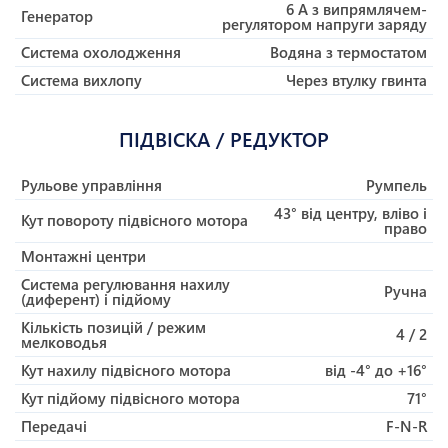
6 A з випрямлячем-
Генератор
регулятором напруги заряду
Система охолодження
Водяна з термостатом
Система вихлопу
Через втулку гвинта
ПІДВІСКА / РЕДУКТОР
Рульове управління
Румпель
43° від центру, вліво і
Кут повороту підвісного мотора
право
Монтажні центри
Система регулювання нахилу
Ручна
(диферент) і підйому
Кількість позицій / режим
4 / 2
мелководья
Кут нахилу підвісного мотора
від -4° до +16°
Кут підйому підвісного мотора
71°
Передачі
F-N-R