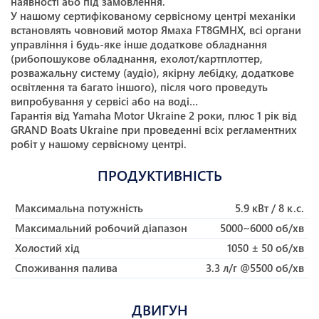
наявності або під замовлення.
У нашому сертифікованому сервісному центрі механіки
встановлять човновий мотор Ямаха FT8GMHX, всі органи
управління і будь-яке інше додаткове обладнання
(рибопошукове обладнання, ехолот/картплоттер,
розважальну систему (аудіо), якірну лебідку, додаткове
освітлення та багато іншого), після чого проведуть
випробування у сервісі або на воді…
Гарантія від Yamaha Motor Ukraine 2 роки, плюс 1 рік від
GRAND Boats Ukraine при проведенні всіх регламентних
робіт у нашому сервісному центрі.
ПРОДУКТИВНІСТЬ
Максимальна потужність
5.9 кВт / 8 к.с.
Максимальний робочий діапазон
5000~6000 об/хв
Холостий хід
1050 ± 50 об/хв
Споживання палива
3.3 л/г @5500 об/хв
ДВИГУН