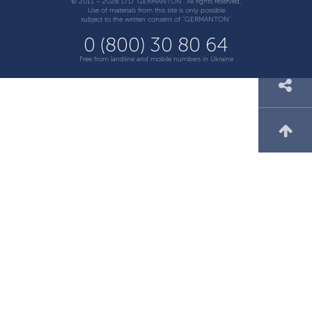
© 2011 – 2026 LTD "GERMANTON". All rights reserved.
Use of materials from this site is only possible
subject to the written consent of "GERMANTON"
0 (800) 30 80 64
Free from landline and mobile numbers in Ukraine