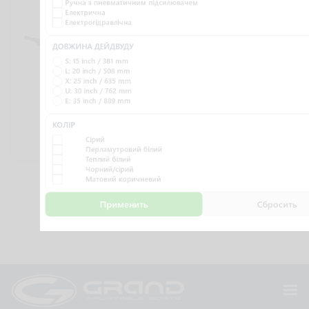
YAMAHA
YAMAHA F40FETS
Ручна з пневматичним підсилювачем
Електрична
F40FEHDL
Електрогідравлічна
ДОВЖИНА ДЕЙДВУДУ
S: 15 inch / 381 mm
L: 20 inch / 508 mm
X: 25 inch / 635 mm
U: 30 inch / 762 mm
E: 35 inch / 889 mm
КОЛІР
Сірий
304 500 ₴
312 375 ₴
Перламутровий білий
Теплий білий
Чорний/сірий
Матовий коричневий
1
2
3
4
…
7
8
9
Применить
Сбросить