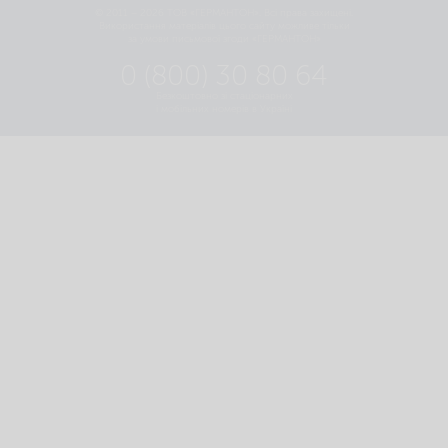
© 2011 – 2026 ТОВ «ГЕРМАНТОН». Всі права захищені.
Використання матеріалів цього сайту можливе тільки
за умови письмової згоди «ГЕРМАНТОН»
0 (800) 30 80 64
Безкоштовно зі стаціонарних
і мобільних номерів в Україні