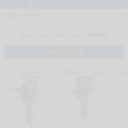
Лодочные моторы
Yamaha
Подбор мотора
YAMAHA
YAMAHA F20GES
YAM
F20GWHL