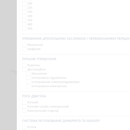
200
225
250
300
350
400
450
УПРАВЛІННЯ ДРОСЕЛЬНОЮ ЗАСЛІНКОЮ І ПЕРЕМИКАННЯМ ПЕРЕДА
225 750 ₴
241 500 ₴
Механічне
Цифрове
YAMAHA
YAMAHA F30BETL
РУЛЬОВЕ УПРАВЛІННЯ
F30BEHDL
Румпель
Дистанційне
Механічне
Інтегроване гідравлічне
Інтегрованае електрогідравлічне
Інтегроване електричне
ПУСК ДВИГУНА
Ручний
Ручний та/або електричний
Електричний стартер
288 750 ₴
273 000 ₴
СИСТЕМА РЕГУЛЮВАННЯ ДИФЕРЕНТА ТА НАХИЛУ
Ручна