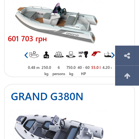
601 703 грн
 m
2.00 m
0.48 m
250.0
6
750.0
40 - 60
55.0 l
4.20 m
2.00 m
0.48 m
250.0
kg
persons
kg
HP
kg
GRAND G380N