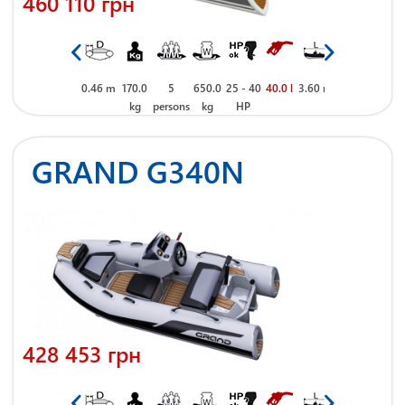
460 110 грн
 m
1.86 m
0.46 m
170.0
5
650.0
25 - 40
40.0 l
3.60 m
1.86 m
0.46 m
170.0
kg
persons
kg
HP
kg
GRAND G340N
428 453 грн