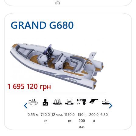
(C)
GRAND G680
1 695 120 грн
 м
2.64 м
0.55 м
740.0
12 чел.
1150.0
150 -
200.0
6.80 м
2.64 м
0.55 м
740.0
кг
кг
200
л
кг
л.с.