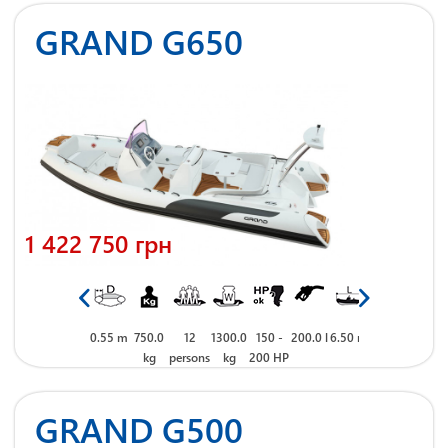
GRAND G650
1 422 750 грн
 m
2.65 m
0.55 m
750.0
12
1300.0
150 -
200.0 l
6.50 m
2.65 m
0.55 m
750.0
kg
persons
kg
200 HP
kg
GRAND G500