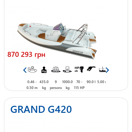
870 293 грн
 m
2.30 m
0.46 -
435.0
9
1000.0
70 -
90.0 l
5.00 m
2.30 m
0.46 -
435.0
0.50 m
kg
persons
kg
115 HP
0.50 m
kg
GRAND G420