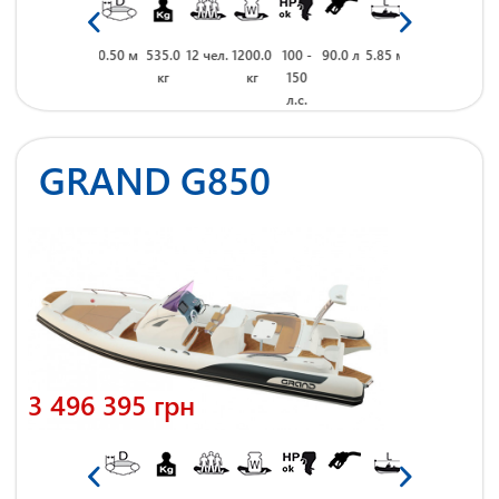
 м
2.47 м
0.50 м
535.0
12 чел.
1200.0
100 -
90.0 л
5.85 м
2.47 м
0.50 м
535.0
кг
кг
150
кг
л.с.
GRAND G850
3 496 395 грн