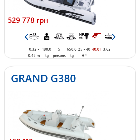
529 778 грн
 m
1.85 m
0.32 -
180.0
5
650.0
25 - 40
40.0 l
3.62 m
1.85 m
0.32 -
180.0
0.45 m
kg
persons
kg
HP
0.45 m
kg
GRAND G380