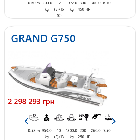
 m
2.95 m
0.60 m
1200.0
12
1972.0
300 -
300.0 l
8.50 m
2.95 m
0.60 m
1200.0
kg
(B)/16
kg
450 HP
kg
(C)
GRAND G750
2 298 293 грн
 m
2.85 m
0.58 m
950.0
10
1300.0
200 -
260.0 l
7.50 m
2.85 m
0.58 m
950.0
kg
(B)/13
kg
250 HP
kg